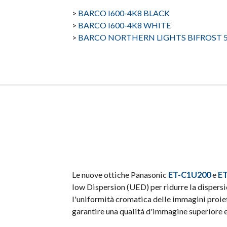
>
BARCO I600-4K8 BLACK
>
BARCO I600-4K8 WHITE
>
BARCO NORTHERN LIGHTS BIFROST 5
​Le nuove ottiche Panasonic
ET-C1U200
e
ET
low Dispersion (UED) per ridurre la dispersi
l'uniformità cromatica delle immagini proie
garantire una qualità d'immagine superiore e f