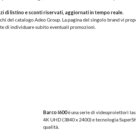
 di listino e sconti riservati, aggiornati in tempo reale.
i del catalogo Adeo Group. La pagina del singolo brand vi proporr
sente di individuare subito eventuali promozioni.
Barco I600
è una serie di videoproiettori la
4K UHD (3840 x 2400) e tecnologia SuperShif
qualità.