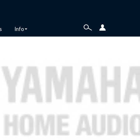
s
Info