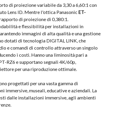
rto di proiezione variabile da 3,30 a 6,60:1 con
to Lens ID. Mentre l'ottica Panasonic
ET-
rapporto di proiezione di 0,380:1.
idabilità e flessibilità per installazioni in
arantendo immagini di alta qualità e una gestione
ono dotati di tecnologia DIGITAL LINK, che
udio e comandi di controllo attraverso un singolo
ducendo i costi. Hanno una liminosità pari a
 PT-RZ6 e supportano segnali 4K/60p,
iettore per una riproduzione ottimale.
ono progettati per una vasta gamma di
oni immersive, museali, educative e aziendali. La
testi dalle installazioni immersive, agli ambienti
renze.