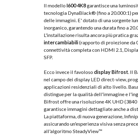
Il modello
I600 4K8
garantisce una luminosit
tecnologia DynaBlack® (fino a 20.000:1) per
delle immagini. E' dotato di una sorgente lum
inorganico, garantendo una durata fino a 20.
L'installazione risulta ancora più pratica graz
intercambiabili
(rapporto di proiezione da 0.
connettività completa con HDMI 2.1, Displa
SFP.
Ecco invece il favoloso
display Bifrost
. Il
nel campo dei display LED direct-view, proge
applicazioni residenziali di alto livello. Ba
distingue per la qualità dell'immagine e l'in
Bifrost offre una risoluzione 4K UHD (3840 x
garantisce immagini dettagliate anche a dist
La piattaforma, di nuova generazione, Infin
assicurando un'esperienza visiva senza prece
all'algoritmo SteadyView™