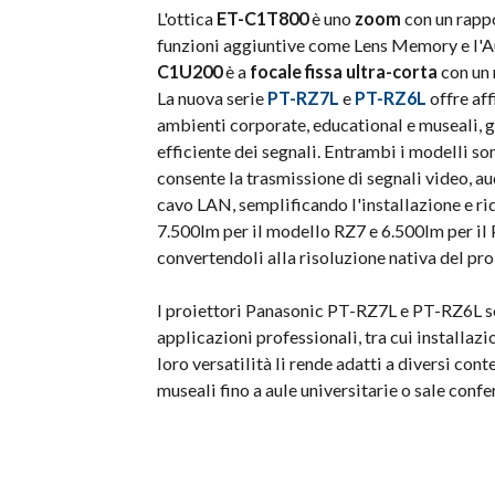
L'ottica
ET-C1T800
è uno
zoom
con un rappo
funzioni aggiuntive come Lens Memory e l'Au
C1U200
è a
focale fissa ultra-corta
con un 
La nuova serie
PT-RZ7L
e
PT-RZ6L
offre aff
ambienti corporate, educational e museali, g
efficiente dei segnali. Entrambi i modelli s
consente la trasmissione di segnali video, a
cavo LAN, semplificando l'installazione e ri
7.500lm per il modello RZ7 e 6.500lm per il
convertendoli alla risoluzione nativa del pro
I proiettori Panasonic PT-RZ7L e PT-RZ6L s
applicazioni professionali, tra cui installazi
loro versatilità li rende adatti a diversi con
museali fino a aule universitarie o sale confe