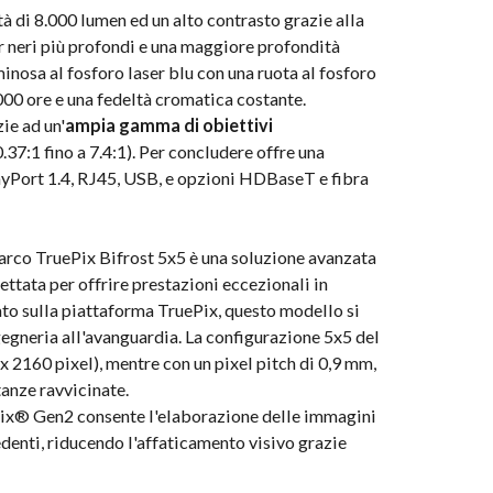
à di 8.000 lumen ed un alto contrasto grazie alla
 neri più profondi e una maggiore profondità
inosa al fosforo laser blu con una ruota al fosforo
000 ore e una fedeltà cromatica costante.
ie ad un'
ampia gamma di obiettivi
37:1 fino a 7.4:1). Per concludere offre una
yPort 1.4, RJ45, USB, e opzioni HDBaseT e fibra
 Barco TruePix Bifrost 5x5 è una soluzione avanzata
ttata per offrire prestazioni eccezionali in
sato sulla piattaforma TruePix, questo modello si
gegneria all'avanguardia. La configurazione 5x5 del
 2160 pixel), mentre con un pixel pitch di 0,9 mm,
anze ravvicinate.
ipix® Gen2 consente l'elaborazione delle immagini
denti, riducendo l'affaticamento visivo grazie