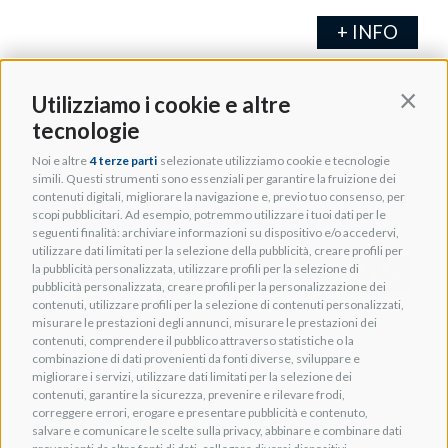
+ INFO
Utilizziamo i cookie e altre
Contin
tecnologie
Noi e altre
4 terze parti
selezionate utilizziamo cookie e tecnologie
simili. Questi strumenti sono essenziali per garantire la fruizione dei
contenuti digitali, migliorare la navigazione e, previo tuo consenso, per
scopi pubblicitari. Ad esempio, potremmo utilizzare i tuoi dati per le
seguenti finalità: archiviare informazioni su dispositivo e/o accedervi,
utilizzare dati limitati per la selezione della pubblicità, creare profili per
la pubblicità personalizzata, utilizzare profili per la selezione di
pubblicità personalizzata, creare profili per la personalizzazione dei
contenuti, utilizzare profili per la selezione di contenuti personalizzati,
misurare le prestazioni degli annunci, misurare le prestazioni dei
contenuti, comprendere il pubblico attraverso statistiche o la
combinazione di dati provenienti da fonti diverse, sviluppare e
migliorare i servizi, utilizzare dati limitati per la selezione dei
contenuti, garantire la sicurezza, prevenire e rilevare frodi,
correggere errori, erogare e presentare pubblicità e contenuto,
salvare e comunicare le scelte sulla privacy, abbinare e combinare dati