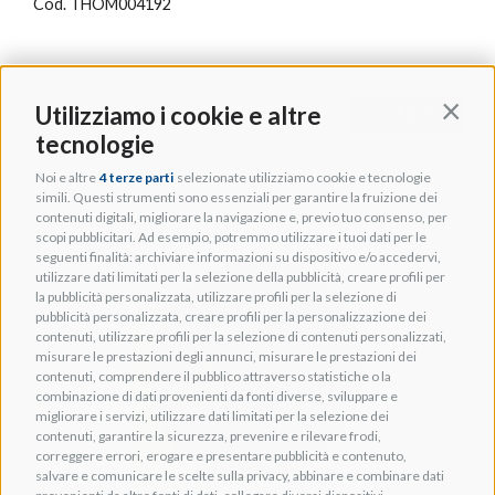
Cod. THOM004192
Utilizziamo i cookie e altre
+ INFO
Contin
tecnologie
Noi e altre
4 terze parti
selezionate utilizziamo cookie e tecnologie
simili. Questi strumenti sono essenziali per garantire la fruizione dei
contenuti digitali, migliorare la navigazione e, previo tuo consenso, per
scopi pubblicitari. Ad esempio, potremmo utilizzare i tuoi dati per le
seguenti finalità: archiviare informazioni su dispositivo e/o accedervi,
utilizzare dati limitati per la selezione della pubblicità, creare profili per
la pubblicità personalizzata, utilizzare profili per la selezione di
pubblicità personalizzata, creare profili per la personalizzazione dei
contenuti, utilizzare profili per la selezione di contenuti personalizzati,
misurare le prestazioni degli annunci, misurare le prestazioni dei
contenuti, comprendere il pubblico attraverso statistiche o la
combinazione di dati provenienti da fonti diverse, sviluppare e
migliorare i servizi, utilizzare dati limitati per la selezione dei
contenuti, garantire la sicurezza, prevenire e rilevare frodi,
correggere errori, erogare e presentare pubblicità e contenuto,
salvare e comunicare le scelte sulla privacy, abbinare e combinare dati