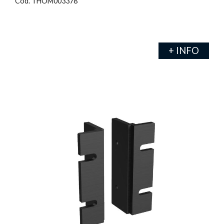
Cod. THOM003378
+ INFO