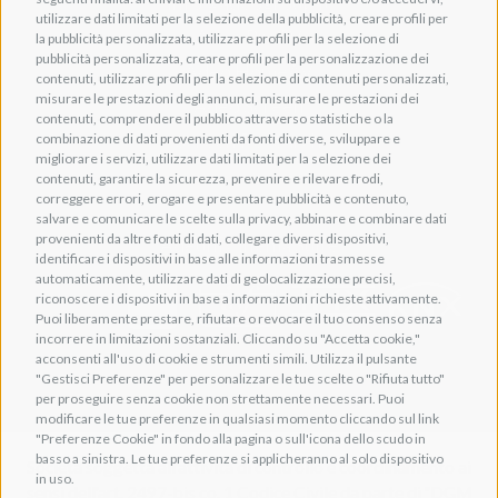
info@adeogroup.it
utilizzare dati limitati per la selezione della pubblicità, creare profili per
Adeo ProAV
la pubblicità personalizzata, utilizzare profili per la selezione di
pubblicità personalizzata, creare profili per la personalizzazione dei
Adeo HomeAV
contenuti, utilizzare profili per la selezione di contenuti personalizzati,
misurare le prestazioni degli annunci, misurare le prestazioni dei
Adeo Screen
contenuti, comprendere il pubblico attraverso statistiche o la
Screen Research
combinazione di dati provenienti da fonti diverse, sviluppare e
migliorare i servizi, utilizzare dati limitati per la selezione dei
contenuti, garantire la sicurezza, prevenire e rilevare frodi,
correggere errori, erogare e presentare pubblicità e contenuto,
salvare e comunicare le scelte sulla privacy, abbinare e combinare dati
provenienti da altre fonti di dati, collegare diversi dispositivi,
Adeum Cinema Suite
identificare i dispositivi in base alle informazioni trasmesse
automaticamente, utilizzare dati di geolocalizzazione precisi,
riconoscere i dispositivi in base a informazioni richieste attivamente.
Puoi liberamente prestare, rifiutare o revocare il tuo consenso senza
incorrere in limitazioni sostanziali. Cliccando su "Accetta cookie,"
acconsenti all'uso di cookie e strumenti simili. Utilizza il pulsante
"Gestisci Preferenze" per personalizzare le tue scelte o "Rifiuta tutto"
per proseguire senza cookie non strettamente necessari. Puoi
modificare le tue preferenze in qualsiasi momento cliccando sul link
"Preferenze Cookie" in fondo alla pagina o sull'icona dello scudo in
basso a sinistra. Le tue preferenze si applicheranno al solo dispositivo
Società soggetta all'attività di controllo e coordinamento ai
in uso.
sensi dell'art. 2497-bis co. 1 Codice Civile da parte di "DGM