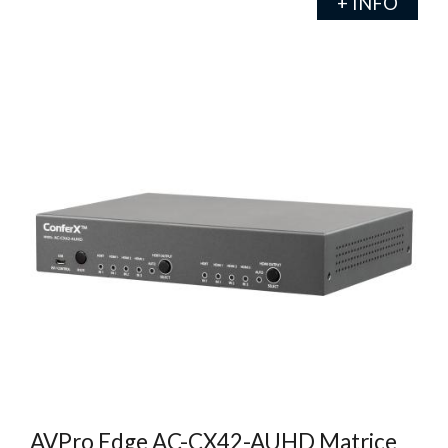
+ INFO
AVPro Edge AC-CX42-AUHD Matrice