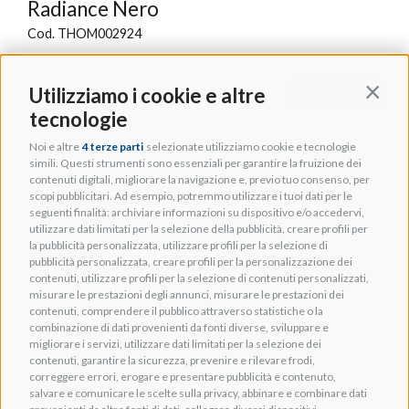
Radiance Nero
Cod. THOM002924
Utilizziamo i cookie e altre
+ INFO
Contin
tecnologie
Noi e altre
4 terze parti
selezionate utilizziamo cookie e tecnologie
simili. Questi strumenti sono essenziali per garantire la fruizione dei
contenuti digitali, migliorare la navigazione e, previo tuo consenso, per
scopi pubblicitari. Ad esempio, potremmo utilizzare i tuoi dati per le
seguenti finalità: archiviare informazioni su dispositivo e/o accedervi,
utilizzare dati limitati per la selezione della pubblicità, creare profili per
la pubblicità personalizzata, utilizzare profili per la selezione di
pubblicità personalizzata, creare profili per la personalizzazione dei
contenuti, utilizzare profili per la selezione di contenuti personalizzati,
misurare le prestazioni degli annunci, misurare le prestazioni dei
contenuti, comprendere il pubblico attraverso statistiche o la
combinazione di dati provenienti da fonti diverse, sviluppare e
migliorare i servizi, utilizzare dati limitati per la selezione dei
contenuti, garantire la sicurezza, prevenire e rilevare frodi,
correggere errori, erogare e presentare pubblicità e contenuto,
salvare e comunicare le scelte sulla privacy, abbinare e combinare dati