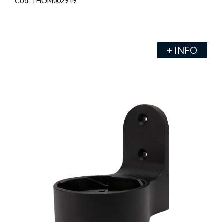
Cod. THOM002919
+ INFO