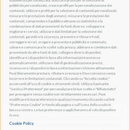
la pubblicità personalizzata, utilizzare profili per la selezione di
pubblicità personalizzata, creare profili per la personalizzazione dei
Adeo HomeAV
contenuti, utilizzare profili per la selezione di contenuti personalizzati,
misurare le prestazioni degli annunci, misurare le prestazioni dei
Adeo Screen
contenuti, comprendere il pubblico attraverso statistiche o la
Screen Research
combinazione di dati provenienti da fonti diverse, sviluppare e
migliorare i servizi, utilizzare dati limitati per la selezione dei
contenuti, garantire la sicurezza, prevenire e rilevare frodi,
correggere errori, erogare e presentare pubblicità e contenuto,
salvare e comunicare le scelte sulla privacy, abbinare e combinare dati
provenienti da altre fonti di dati, collegare diversi dispositivi,
Adeum Cinema Suite
identificare i dispositivi in base alle informazioni trasmesse
automaticamente, utilizzare dati di geolocalizzazione precisi,
riconoscere i dispositivi in base a informazioni richieste attivamente.
Puoi liberamente prestare, rifiutare o revocare il tuo consenso senza
incorrere in limitazioni sostanziali. Cliccando su "Accetta cookie,"
acconsenti all'uso di cookie e strumenti simili. Utilizza il pulsante
"Gestisci Preferenze" per personalizzare le tue scelte o "Rifiuta tutto"
per proseguire senza cookie non strettamente necessari. Puoi
modificare le tue preferenze in qualsiasi momento cliccando sul link
"Preferenze Cookie" in fondo alla pagina o sull'icona dello scudo in
basso a sinistra. Le tue preferenze si applicheranno al solo dispositivo
Società soggetta all'attività di controllo e coordinamento ai
in uso.
sensi dell'art. 2497-bis co. 1 Codice Civile da parte di "DGM
Cookie Policy
s.r.l." con sede legale in Lavis (TN), Via della Zarga n. 50,