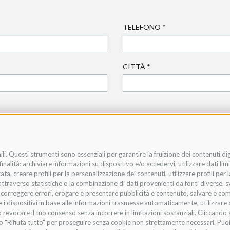
TELEFONO
*
CITTÀ
*
li. Questi strumenti sono essenziali per garantire la fruizione dei contenuti di
nalità: archiviare informazioni su dispositivo e/o accedervi, utilizzare dati limit
zata, creare profili per la personalizzazione dei contenuti, utilizzare profili per
raverso statistiche o la combinazione di dati provenienti da fonti diverse, svilu
i, correggere errori, erogare e presentare pubblicità e contenuto, salvare e co
are i dispositivi in base alle informazioni trasmesse automaticamente, utilizzare 
 revocare il tuo consenso senza incorrere in limitazioni sostanziali. Cliccando s
te o "Rifiuta tutto" per proseguire senza cookie non strettamente necessari. Pu