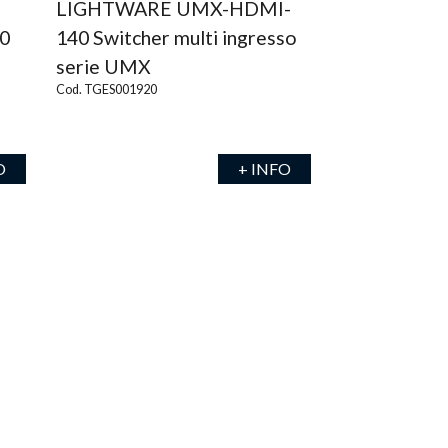
LIGHTWARE UMX-HDMI-
0
140 Switcher multi ingresso
serie UMX
Cod. TGES001920
O
+ INFO