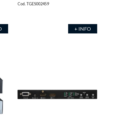
Cod. TGES002459
O
+ INFO