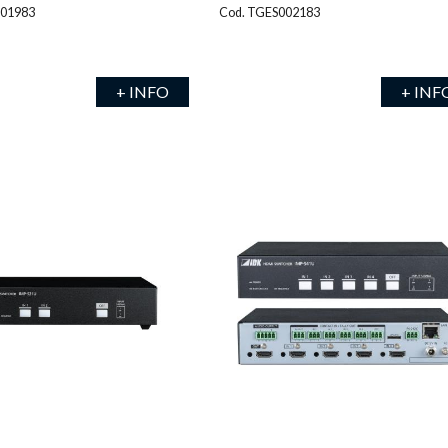
001983
Cod. TGES002183
+ INFO
+ INF