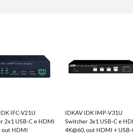
IDK IFC-V21U
IDKAV IDK IMP-V31U
er 2x1 USB-C e HDMI
Switcher 3x1 USB-C e HD
 out HDMI
4K@60, out HDMI + USB-