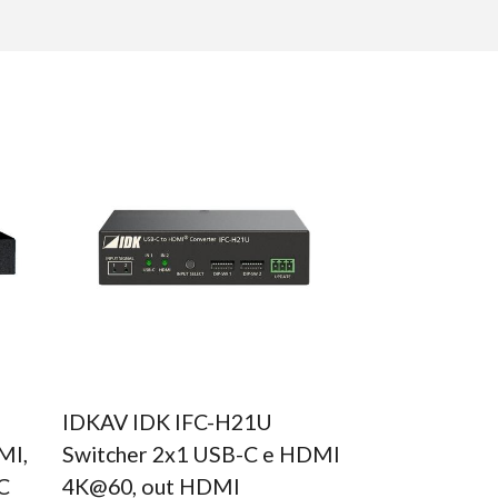
IDKAV IDK IFC-H21U
MI,
Switcher 2x1 USB-C e HDMI
C
4K@60, out HDMI