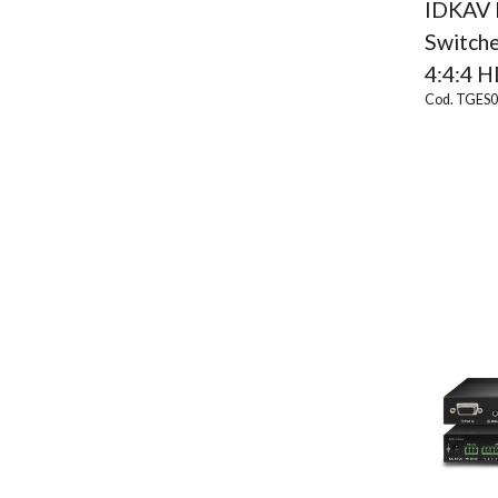
IDKAV 
Switch
4:4:4 
Cod. TGES