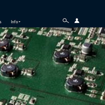
s
Info