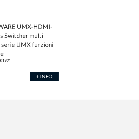
WARE UMX-HDMI-
s Switcher multi
 serie UMX funzioni
te
001921
+ INFO