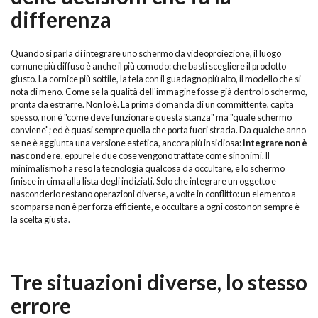
differenza
Quando si parla di integrare uno schermo da videoproiezione, il luogo
comune più diffuso è anche il più comodo: che basti scegliere il prodotto
giusto. La cornice più sottile, la tela con il guadagno più alto, il modello che si
nota di meno. Come se la qualità dell'immagine fosse già dentro lo schermo,
pronta da estrarre. Non lo è. La prima domanda di un committente, capita
spesso, non è "come deve funzionare questa stanza" ma "quale schermo
conviene"; ed è quasi sempre quella che porta fuori strada. Da qualche anno
se ne è aggiunta una versione estetica, ancora più insidiosa:
integrare non è
nascondere
, eppure le due cose vengono trattate come sinonimi. Il
minimalismo ha reso la tecnologia qualcosa da occultare, e lo schermo
finisce in cima alla lista degli indiziati. Solo che integrare un oggetto e
nasconderlo restano operazioni diverse, a volte in conflitto: un elemento a
scomparsa non è per forza efficiente, e occultare a ogni costo non sempre è
la scelta giusta.
Tre situazioni diverse, lo stesso
errore