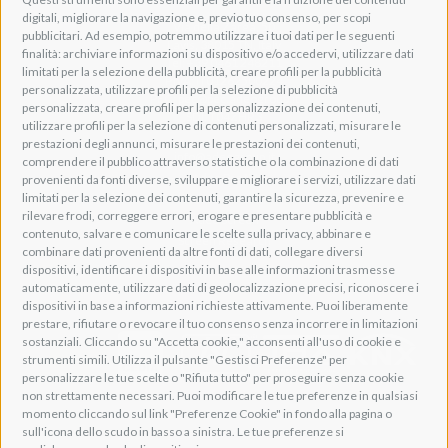
digitali, migliorare la navigazione e, previo tuo consenso, per scopi
Via della Zarga, 50
pubblicitari. Ad esempio, potremmo utilizzare i tuoi dati per le seguenti
Lavis, 38015 TN, Italy
finalità: archiviare informazioni su dispositivo e/o accedervi, utilizzare dati
Tel: +39 0461 248211
limitati per la selezione della pubblicità, creare profili per la pubblicità
P.IVA: IT01262500224
personalizzata, utilizzare profili per la selezione di pubblicità
PEC: pec@pec.adeogroup.it
personalizzata, creare profili per la personalizzazione dei contenuti,
SDI: T04ZHR3
utilizzare profili per la selezione di contenuti personalizzati, misurare le
prestazioni degli annunci, misurare le prestazioni dei contenuti,
info@adeogroup.it
comprendere il pubblico attraverso statistiche o la combinazione di dati
Adeo ProAV
provenienti da fonti diverse, sviluppare e migliorare i servizi, utilizzare dati
limitati per la selezione dei contenuti, garantire la sicurezza, prevenire e
Adeo HomeAV
rilevare frodi, correggere errori, erogare e presentare pubblicità e
Adeo Screen
contenuto, salvare e comunicare le scelte sulla privacy, abbinare e
Screen Research
combinare dati provenienti da altre fonti di dati, collegare diversi
dispositivi, identificare i dispositivi in base alle informazioni trasmesse
automaticamente, utilizzare dati di geolocalizzazione precisi, riconoscere i
Adeum Cinema Suite
dispositivi in base a informazioni richieste attivamente. Puoi liberamente
prestare, rifiutare o revocare il tuo consenso senza incorrere in limitazioni
sostanziali. Cliccando su "Accetta cookie," acconsenti all'uso di cookie e
strumenti simili. Utilizza il pulsante "Gestisci Preferenze" per
personalizzare le tue scelte o "Rifiuta tutto" per proseguire senza cookie
non strettamente necessari. Puoi modificare le tue preferenze in qualsiasi
momento cliccando sul link "Preferenze Cookie" in fondo alla pagina o
sull'icona dello scudo in basso a sinistra. Le tue preferenze si