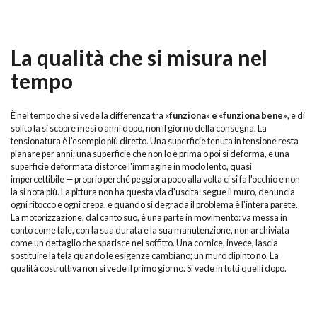
La qualità che si misura nel
tempo
È nel tempo che si vede la differenza tra
«funziona» e «funziona bene»
, e di
solito la si scopre mesi o anni dopo, non il giorno della consegna. La
tensionatura è l'esempio più diretto. Una superficie tenuta in tensione resta
planare per anni; una superficie che non lo è prima o poi si deforma, e una
superficie deformata distorce l'immagine in modo lento, quasi
impercettibile — proprio perché peggiora poco alla volta ci si fa l'occhio e non
la si nota più. La pittura non ha questa via d'uscita: segue il muro, denuncia
ogni ritocco e ogni crepa, e quando si degrada il problema è l'intera parete.
La motorizzazione, dal canto suo, è una parte in movimento: va messa in
conto come tale, con la sua durata e la sua manutenzione, non archiviata
come un dettaglio che sparisce nel soffitto. Una cornice, invece, lascia
sostituire la tela quando le esigenze cambiano; un muro dipinto no. La
qualità costruttiva non si vede il primo giorno. Si vede in tutti quelli dopo.