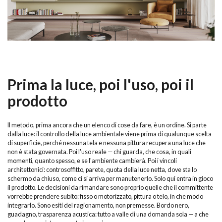
Prima la luce, poi l'uso, poi il
prodotto
Il metodo, prima ancora che un elenco di cose da fare, è un ordine. Si parte
dalla luce: il controllo della luce ambientale viene prima di qualunque scelta
di superficie, perché nessuna tela e nessuna pittura recupera una luce che
non è stata governata. Poi l'uso reale — chi guarda, che cosa, in quali
momenti, quanto spesso, e se l'ambiente cambierà. Poi i vincoli
architettonici: controsoffitto, parete, quota della luce netta, dove sta lo
schermo da chiuso, come ci si arriva per manutenerlo. Solo qui entra in gioco
il prodotto. Le decisioni da rimandare sono proprio quelle che il committente
vorrebbe prendere subito: fisso o motorizzato, pittura o telo, in che modo
integrarlo. Sono esiti del ragionamento, non premesse. Bordo nero,
guadagno, trasparenza acustica: tutto a valle di una domanda sola — a che