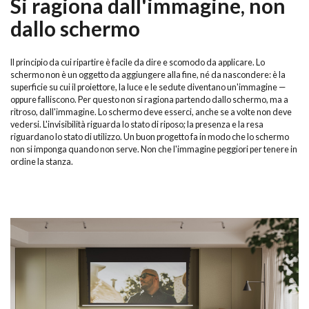
Si ragiona dall'immagine, non
dallo schermo
Il principio da cui ripartire è facile da dire e scomodo da applicare. Lo
schermo non è un oggetto da aggiungere alla fine, né da nascondere: è la
superficie su cui il proiettore, la luce e le sedute diventano un'immagine —
oppure falliscono. Per questo non si ragiona partendo dallo schermo, ma a
ritroso, dall'immagine. Lo schermo deve esserci, anche se a volte non deve
vedersi. L'invisibilità riguarda lo stato di riposo; la presenza e la resa
riguardano lo stato di utilizzo. Un buon progetto fa in modo che lo schermo
non si imponga quando non serve. Non che l'immagine peggiori per tenere in
ordine la stanza.