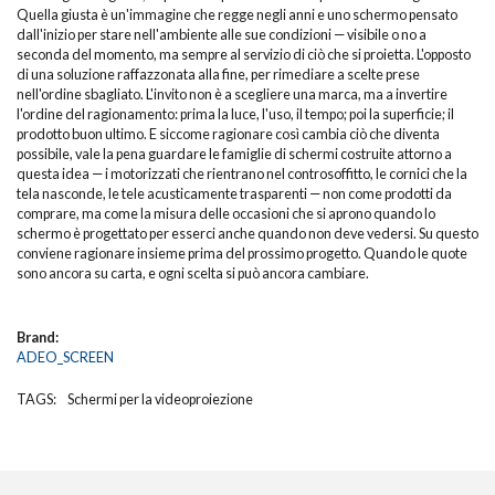
Quella giusta è un'immagine che regge negli anni e uno schermo pensato
dall'inizio per stare nell'ambiente alle sue condizioni — visibile o no a
seconda del momento, ma sempre al servizio di ciò che si proietta. L'opposto
di una soluzione raffazzonata alla fine, per rimediare a scelte prese
nell'ordine sbagliato. L'invito non è a scegliere una marca, ma a invertire
l'ordine del ragionamento: prima la luce, l'uso, il tempo; poi la superficie; il
prodotto buon ultimo. E siccome ragionare così cambia ciò che diventa
possibile, vale la pena guardare le famiglie di schermi costruite attorno a
questa idea — i motorizzati che rientrano nel controsoffitto, le cornici che la
tela nasconde, le tele acusticamente trasparenti — non come prodotti da
comprare, ma come la misura delle occasioni che si aprono quando lo
schermo è progettato per esserci anche quando non deve vedersi. Su questo
conviene ragionare insieme prima del prossimo progetto. Quando le quote
sono ancora su carta, e ogni scelta si può ancora cambiare.
Brand:
ADEO_SCREEN
TAGS:
Schermi per la videoproiezione