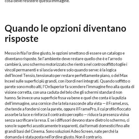
cosa deve resistere questa immagine.
Quando le opzioni diventano
risposte
Messo in fila l'ordine giusto, le opzioni smettono di essere un catalogo e
diventano risposte. Se l'ambiente deve restare quello che è e l'arredo
cambierà, uno schermo motorizzato che rientra nel controsoffitto toglie i
vincoli permanenti e si lascia vedere solo quando serve: è la logica
dell'Inceel Tensio, tensionato per restare perfettamente piano, o del Max
Inceel sulle superfici più grandi, con i bordi neri integrati. Quando soffitto o
parete sono molto alti, l'OnSuperior fa scendere l'immagine fino alla quota di
visione corretta, con una caduta del telo che gli schermi standard non
hanno. Se invece una superficie fissa va bene e quel che conta è la pulizia
dell'immagine, una cornice che la tela nasconde alla vista — il FrameLess,
che tende a fondersi con la parete, oppure il FramePro, il cui profilo floccato
assorbe la luce e rinforza il contrasto percepito — riduce la presenza visiva
senza sacrificare la resa. E se i diffusori devono stare dietro lo schermo, ci
sono le superfici acusticamente trasparenti, dai formati domestici fino alle
grandi basi del Cinema. Sono soluzioni Adeo Screen, nate perché la
domanda è stata posta nell'ordine giusto. Non il contrario.