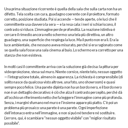
Una prima situazione ricorrente è quella della sala che sulla carta non ha un
difetto. Tela scelta con cura, guadagno coerente con il proiettore, formato
corretto, posizione studiata. Poi si accende — tende aperte, o le luci che il
committente usa davvero la sera — e la resa cala: i neri si schiariscono, il
contrasto si riduce. L'immagine perde profondità. La reazione istintiva è
cercare il rimedio ancora nello schermo: una tela più direttiva, un altro
guadagno, una superficie che respinga la luce. Ma il punto non era lì. Era la
luce ambientale, che nessuno aveva misurato, perché si era ragionato come
se quella sala fosse una sala cinema al buio. Lo schermo era corretto per una
stanza che non esisteva.
In molti casi il committente arriva con la soluzione già decisa: la pittura per
videoproiezione, stesa sul muro. Niente cornice, niente telo, nessun oggetto
— l'integrazione totale, almeno in apparenza. La richiesta è comprensibile (di
solito nasce da qualcosa visto altrove, una foto, uno showroom) e quasi
sempre poco felice. Una parete dipinta non ha un bordo nero, e il bordo nero
non è un dettaglio decorativo: è ciò che alza il contrasto percepito, perché dà
all'occhio un riferimento netto che fa leggere l'immagine come più profonda.
Senza, i margini sfumano nel muro e l'insieme appare più piatto. C'è poi un
problema più prosaico: una parete è una parete. Ogni imperfezione
dell'intonaco entra nell'immagine, e non si può né tendere né sostituire.
L'errore, qui, è scambiare "nessun oggetto visibile" con "miglior risultato
possibile".